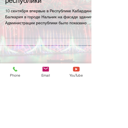
республики
10 сентября впервые в Республике Кабардино-
Балкария в городе Нальчик на фасаде здания
Администрации республики было показано
уникальное...
©
1999-2026
TRIPLAN
Phone
Email
YouTube
Мультимедиа,
проекционное шоу
,
продажа проекторов и систем
коммуникации.
Аренда мультимедийного оборудования
,
аренда проектора
, аренда проекционных,
голографических и ЛЕД экранов.
Эксклюзивное производство 3Д ковров
CAMCARPETS 3D для спортивных
мероприятий
.