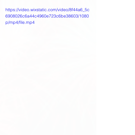
https://video.wixstatic.com/video/8f44a6_5c
6908026c6a44c4960e723c6be38603/1080
p/mp4/file.mp4